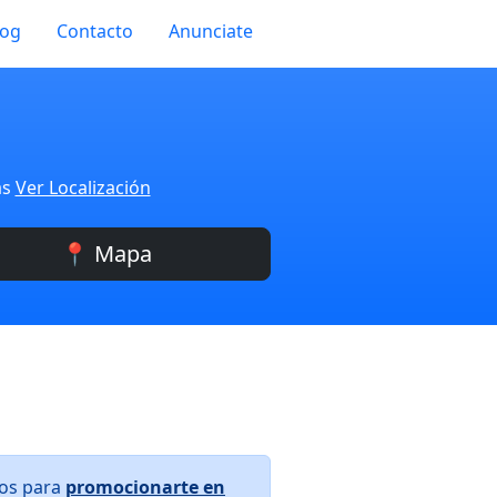
log
Contacto
Anunciate
as
Ver Localización
📍 Mapa
ros para
promocionarte en