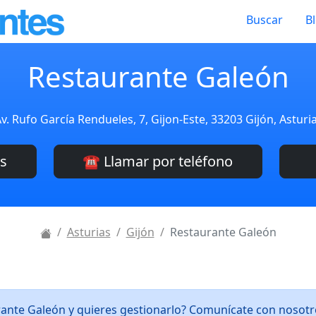
Buscar
B
Restaurante Galeón
v. Rufo García Rendueles, 7, Gijon-Este, 33203 Gijón, Asturi
es
☎️ Llamar por teléfono
Asturias
Gijón
Restaurante Galeón
rante Galeón y quieres gestionarlo? Comunícate con nosot