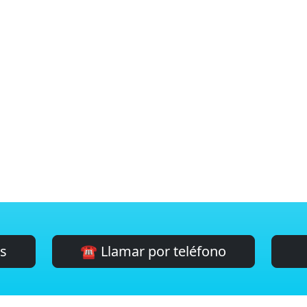
es
☎️ Llamar por teléfono