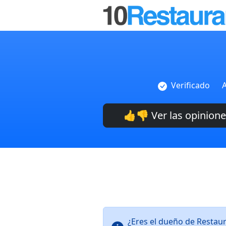
Verificado
A
👍👎 Ver las opinion
¿Eres el dueño de Restau