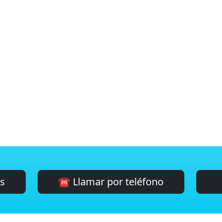
es
☎️ Llamar por teléfono