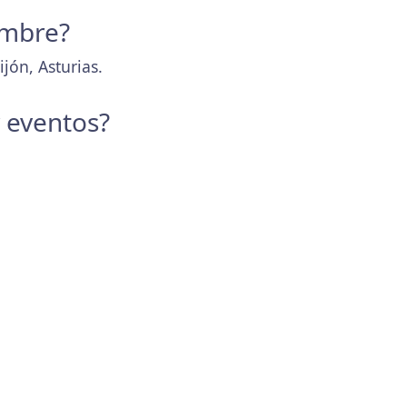
embre?
jón, Asturias.
y eventos?