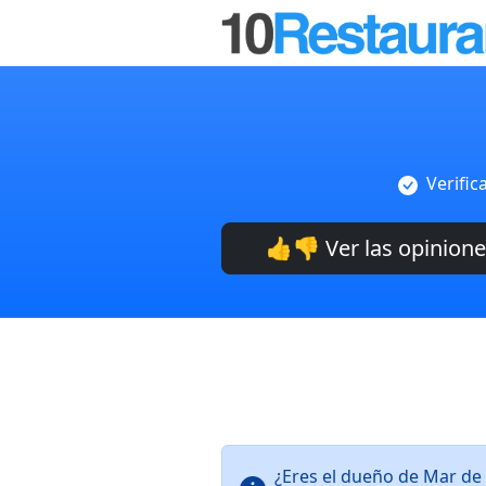
Verific
👍👎 Ver las opinion
¿Eres el dueño de Mar de