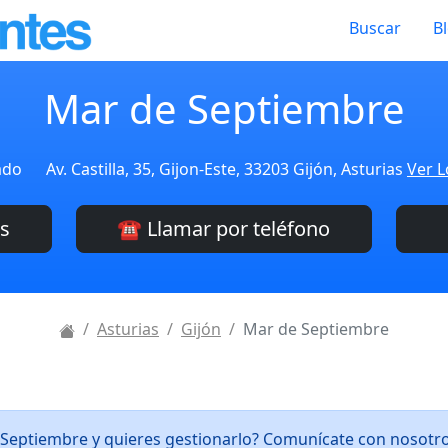
Buscar
B
Mar de Septiembre
ado
Av. Castilla, 35, Gijon-Este, 33203 Gijón, Asturias
Ver L
es
☎️ Llamar por teléfono
Asturias
Gijón
Mar de Septiembre
 Septiembre y quieres gestionarlo? Comunícate con nosotr