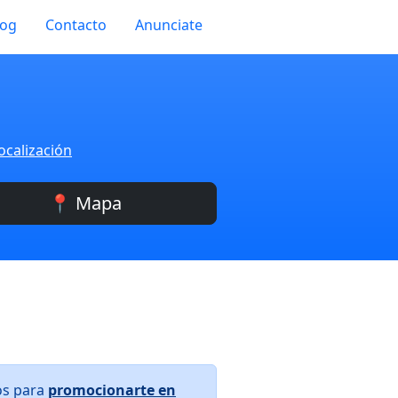
log
Contacto
Anunciate
ocalización
📍 Mapa
os para
promocionarte en