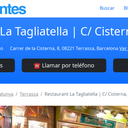
Buscar
B
a Tagliatella | C/ Ciste
do
Carrer de la Cisterna, 8, 08221 Terrassa, Barcelona
Ver
es
☎️ Llamar por teléfono
alunya
Terrassa
Restaurant La Tagliatella | C/ Cisterna