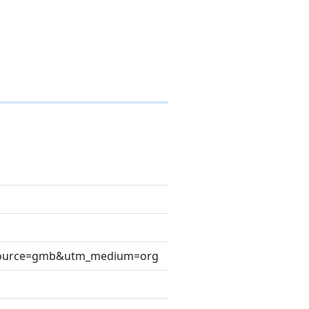
tm_source=gmb&utm_medium=org