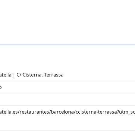
tella | C/ Cisterna, Terrassa
o
liatella.es/restaurantes/barcelona/ccisterna-terrassa?u