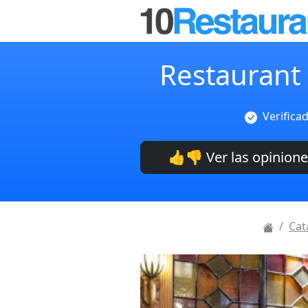
Restaurant L
Verifica
👍👎 Ver las opinion
Cat