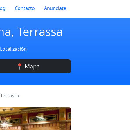
log
Contacto
Anunciate
rna, Terrassa
 Localización
📍 Mapa
, Terrassa