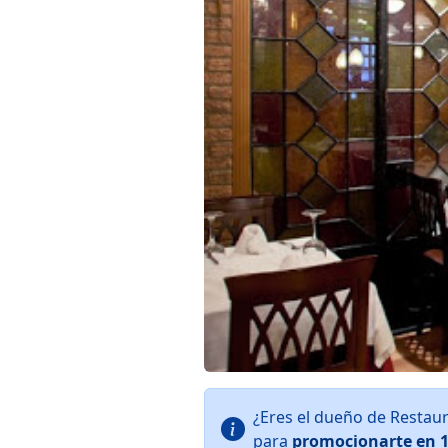
¿Eres el dueño de Restaur
para
promocionarte en 