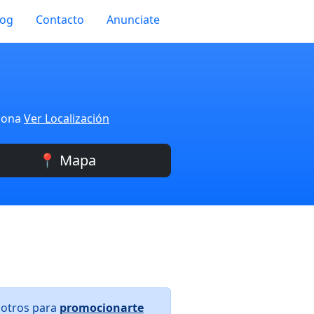
log
Contacto
Anunciate
elona
Ver Localización
📍 Mapa
sotros para
promocionarte