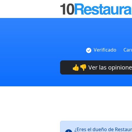
Verificado
Car
👍👎 Ver las opinion
¿Eres el dueño de Restau