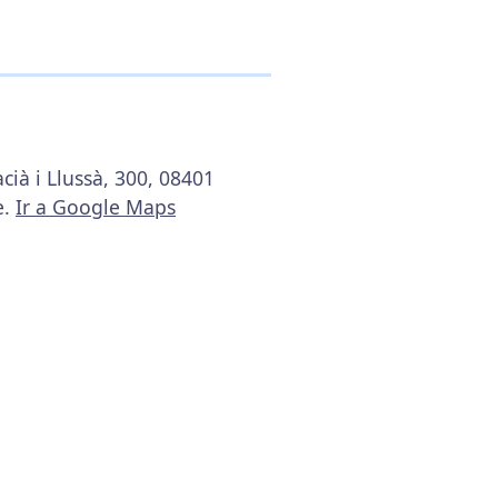
cià i Llussà, 300, 08401
e.
Ir a Google Maps