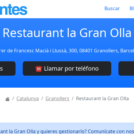
Buscar
B
Restaurant la Gran Olla
rer de Francesc Macià i Llussà, 300, 08401 Granollers, Barc
es
☎️ Llamar por teléfono
Catalunya
Granollers
Restaurant la Gran Olla
rant la Gran Olla y quieres gestionarlo? Comunícate con no