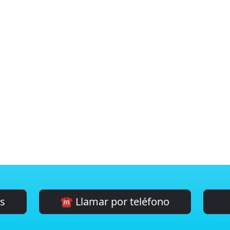
es
☎️ Llamar por teléfono