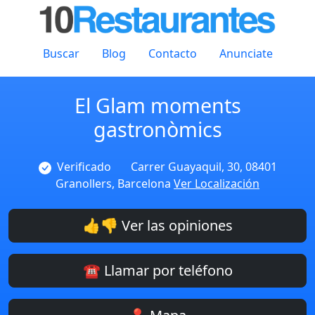
Buscar
Blog
Contacto
Anunciate
El Glam moments
gastronòmics
Verificado
Carrer Guayaquil, 30, 08401
Granollers, Barcelona
Ver Localización
👍👎 Ver las opiniones
☎️ Llamar por teléfono