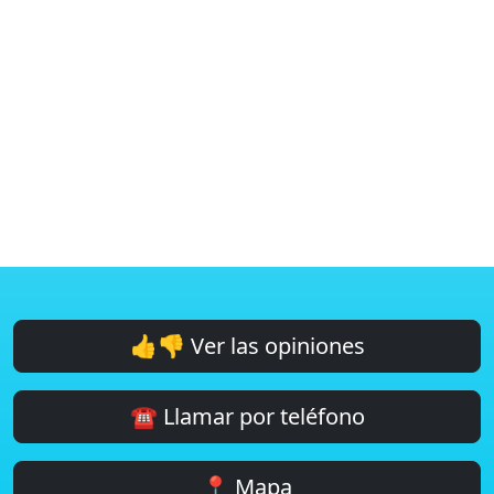
👍👎 Ver las opiniones
☎️ Llamar por teléfono
📍 Mapa