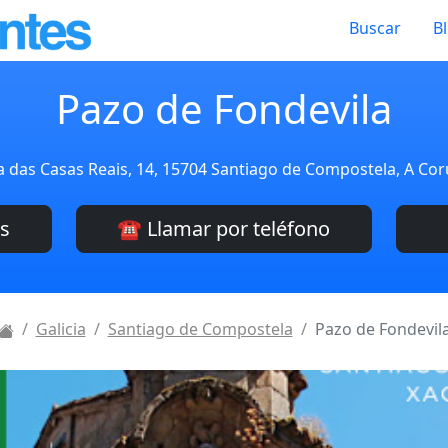
Buscar
B
Pazo de Fondevila
 das Casas Reais, 14, 15704 Santiago de Compostela, A Co
es
☎️ Llamar por teléfono
Galicia
Santiago de Compostela
Pazo de Fondevil