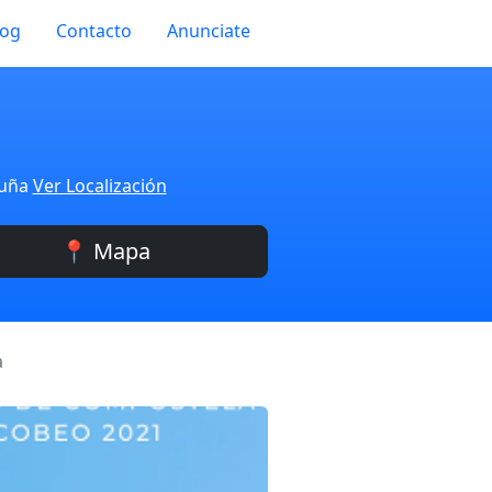
log
Contacto
Anunciate
ruña
Ver Localización
📍 Mapa
a