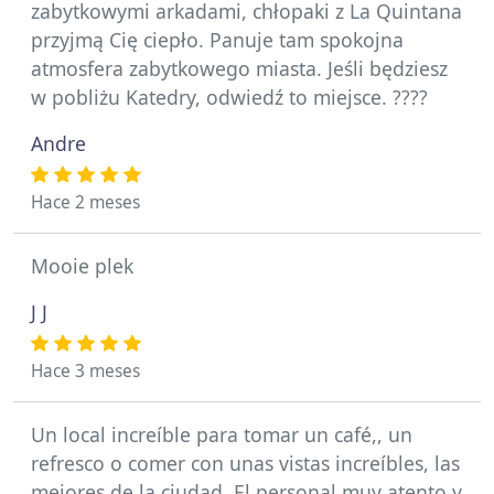
zabytkowymi arkadami, chłopaki z La Quintana
przyjmą Cię ciepło. Panuje tam spokojna
atmosfera zabytkowego miasta. Jeśli będziesz
w pobliżu Katedry, odwiedź to miejsce. ????
Andre
Hace 2 meses
Mooie plek
J J
Hace 3 meses
Un local increíble para tomar un café,, un
refresco o comer con unas vistas increíbles, las
mejores de la ciudad. El personal muy atento y