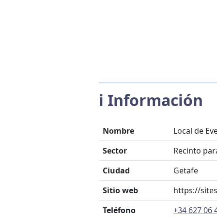
ℹ️ Información
Nombre
Local de Ev
Sector
Recinto par
Ciudad
Getafe
Sitio web
https://sit
Teléfono
+34 627 06 