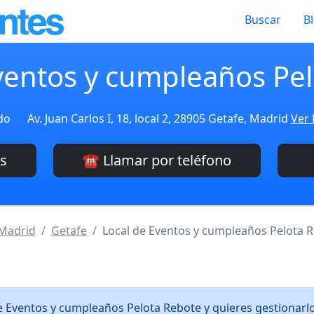
Buscar
B
ventos y cumpleaños Pe
do
Av. Juan Carlos I, 18, local 2, 28905 Getafe, Madrid
Ver 
es
☎️ Llamar por teléfono
Madrid
Getafe
Local de Eventos y cumpleaños Pelota 
de Eventos y cumpleaños Pelota Rebote y quieres gestionar