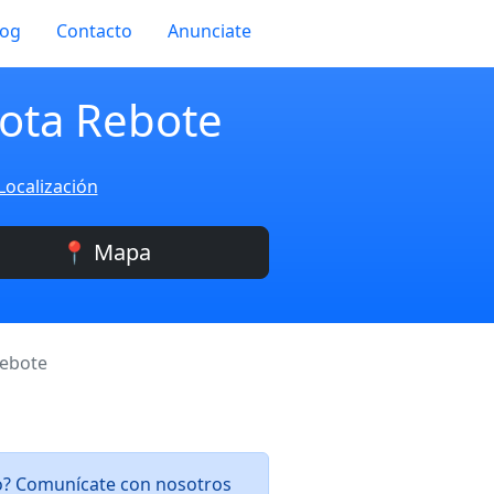
log
Contacto
Anunciate
lota Rebote
Localización
📍 Mapa
Rebote
lo? Comunícate con nosotros