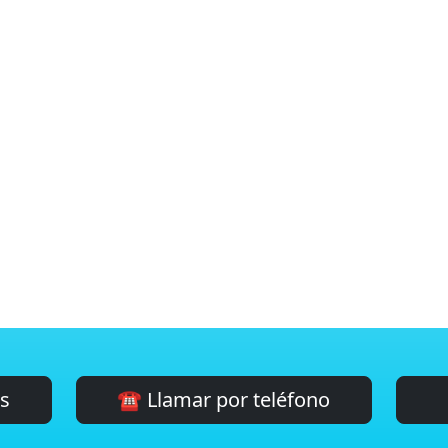
es
☎️ Llamar por teléfono