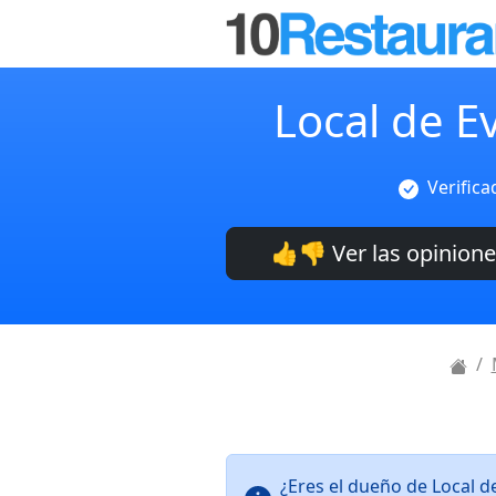
Local de E
Verifica
👍👎 Ver las opinion
¿Eres el dueño de Local 