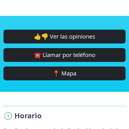
👍👎 Ver las opiniones
☎️ Llamar por teléfono
📍 Mapa
🕓 Horario