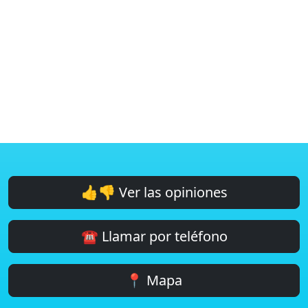
👍👎 Ver las opiniones
☎️ Llamar por teléfono
📍 Mapa