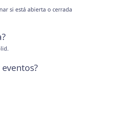
r si está abierta o cerrada
a?
lid.
y eventos?