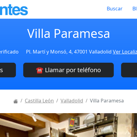
Buscar
B
Villa Paramesa
rificado
Pl. Martí y Monsó, 4, 47001 Valladolid
Ver Locali
es
☎️ Llamar por teléfono
Castilla León
Valladolid
Villa Paramesa