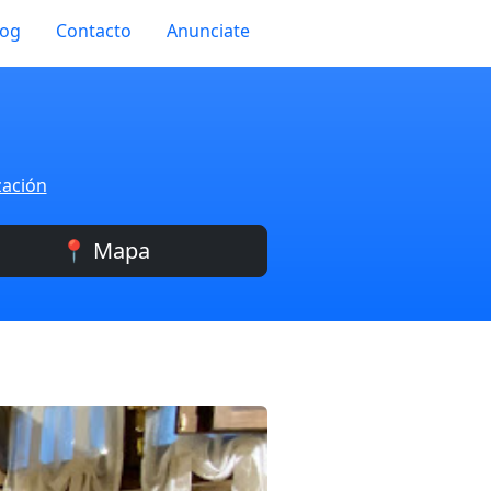
log
Contacto
Anunciate
zación
📍 Mapa