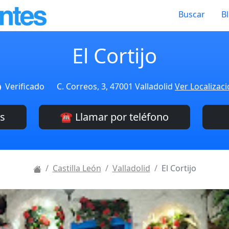
Buscar
B
El Cortijo
Verificado
C. Correos, 3, 47001 Valladolid
Ver Localizac
es
☎️ Llamar por teléfono
Castilla León
Valladolid
El Cortijo