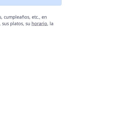
s, cumpleaños, etc., en
, sus platos, su
horario
, la