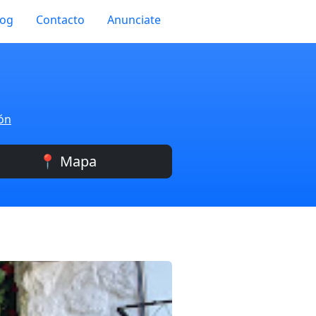
log
Contacto
Anunciate
ión
📍 Mapa