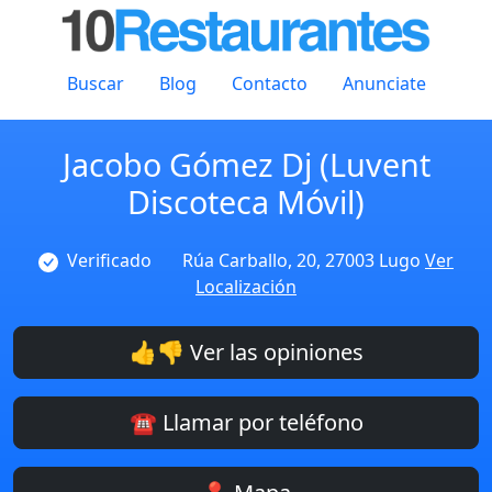
Buscar
Blog
Contacto
Anunciate
Jacobo Gómez Dj (Luvent
Discoteca Móvil)
Verificado
Rúa Carballo, 20, 27003 Lugo
Ver
Localización
👍👎 Ver las opiniones
☎️ Llamar por teléfono