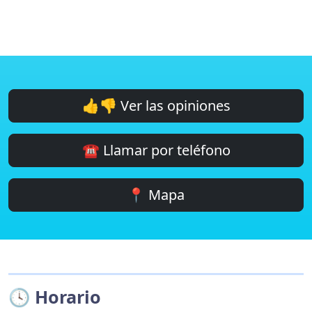
👍👎 Ver las opiniones
☎️ Llamar por teléfono
📍 Mapa
🕓 Horario