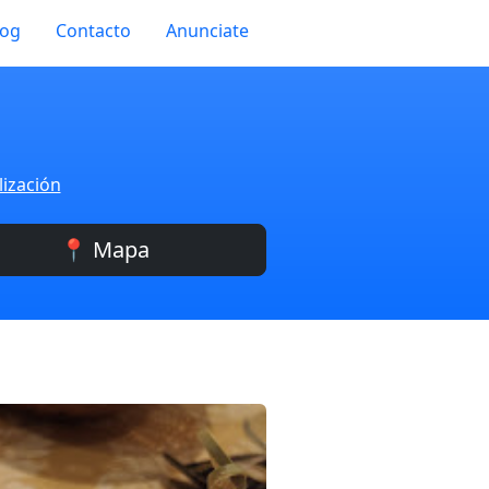
log
Contacto
Anunciate
lización
📍 Mapa