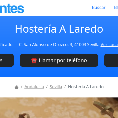
Buscar
B
Hostería A Laredo
ificado
C. San Alonso de Orozco, 3, 41003 Sevilla
Ver Loca
es
☎️ Llamar por teléfono
Andalucía
Sevilla
Hostería A Laredo