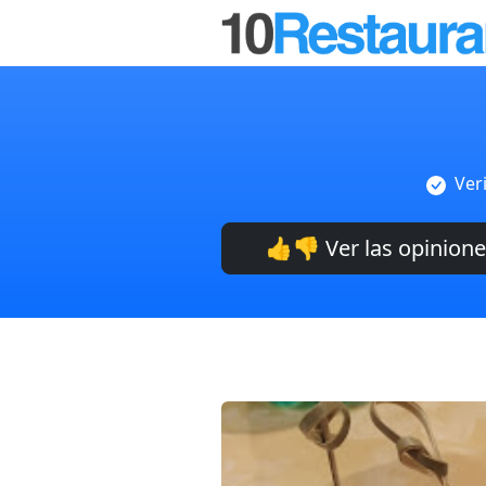
Ver
👍👎 Ver las opinion