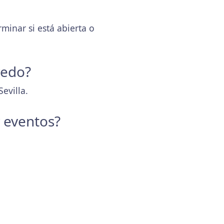
inar si está abierta o
redo?
evilla.
y eventos?