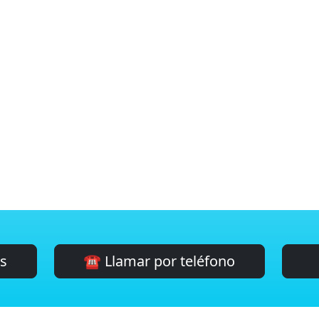
es
☎️ Llamar por teléfono