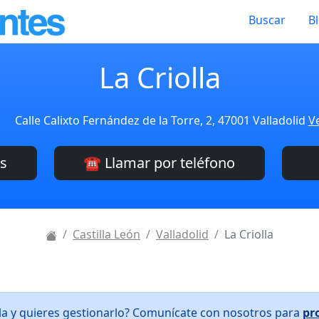
Buscar
B
La Criolla
Calle Calixto Fernández de la Torre, 2, 47001 Valladolid
Ve
es
☎️ Llamar por teléfono
Castilla León
Valladolid
La Criolla
lla y quieres gestionarlo? Comunícate con nosotros para
pr