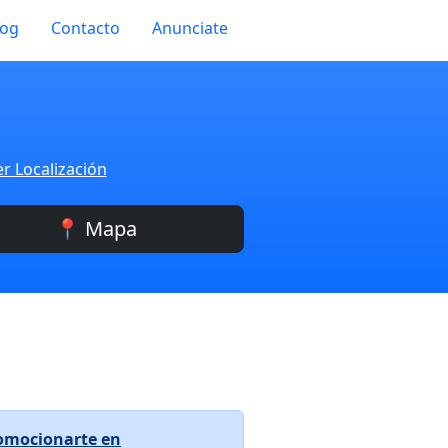
log
Contacto
Anunciate
r Localización
📍 Mapa
omocionarte en