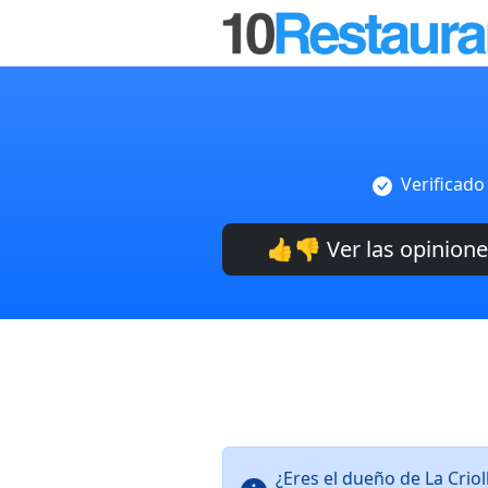
Verificado
👍👎 Ver las opinion
¿Eres el dueño de La Crio