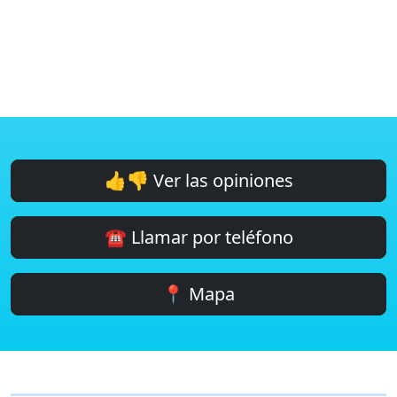
👍👎 Ver las opiniones
☎️ Llamar por teléfono
📍 Mapa