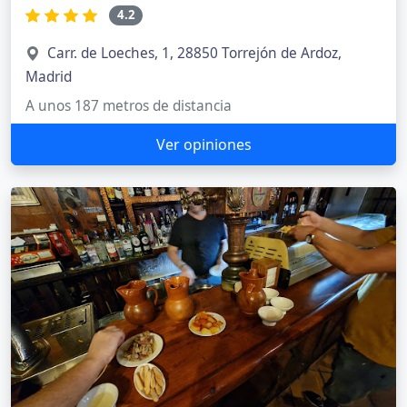
4.2
Carr. de Loeches, 1, 28850 Torrejón de Ardoz,
Madrid
A unos 187 metros de distancia
Ver opiniones