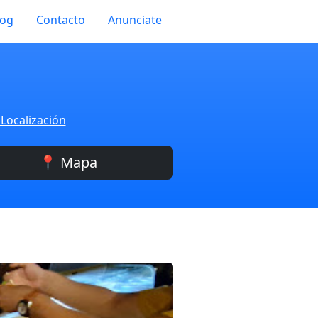
log
Contacto
Anunciate
 Localización
📍 Mapa