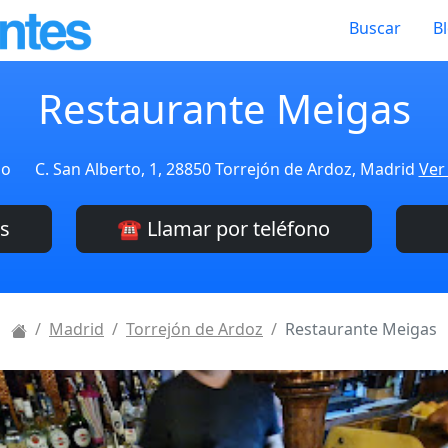
Buscar
B
Restaurante Meigas
do
C. San Alberto, 1, 28850 Torrejón de Ardoz, Madrid
Ver
es
☎️ Llamar por teléfono
Madrid
Torrejón de Ardoz
Restaurante Meigas