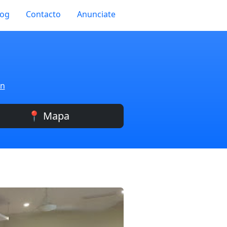
log
Contacto
Anunciate
ón
📍 Mapa