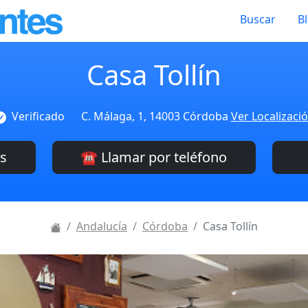
Buscar
B
Casa Tollín
Verificado
C. Málaga, 1, 14003 Córdoba
Ver Localizaci
es
☎️ Llamar por teléfono
Andalucía
Córdoba
Casa Tollín