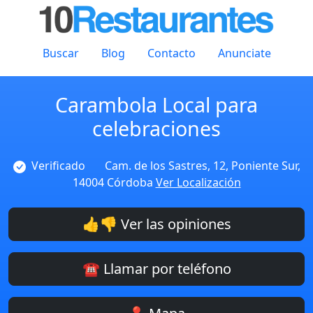
Buscar
Blog
Contacto
Anunciate
Carambola Local para
celebraciones
Verificado
Cam. de los Sastres, 12, Poniente Sur,
14004 Córdoba
Ver Localización
👍👎 Ver las opiniones
☎️ Llamar por teléfono