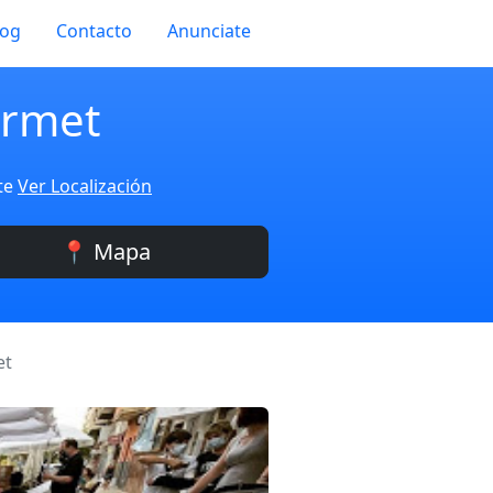
log
Contacto
Anunciate
urmet
nte
Ver Localización
📍 Mapa
et