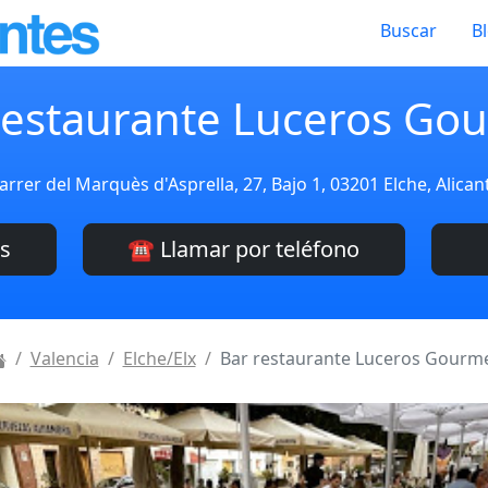
Buscar
B
restaurante Luceros Go
arrer del Marquès d'Asprella, 27, Bajo 1, 03201 Elche, Alica
es
☎️ Llamar por teléfono
Valencia
Elche/Elx
Bar restaurante Luceros Gourm