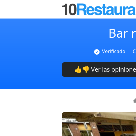
Bar 
Verificado
C
👍👎 Ver las opinion