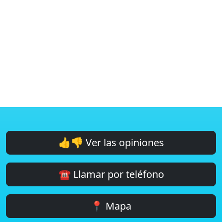
👍👎 Ver las opiniones
☎️ Llamar por teléfono
📍 Mapa