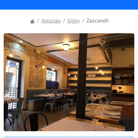
Asturias
Gijón
Zascandil