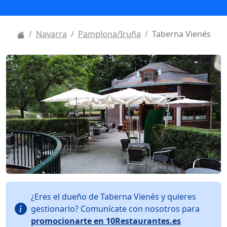
Navarra
Pamplona/Iruña
Taberna Vienés
¿Eres el dueño de Taberna Vienés y quieres
gestionarlo? Comunícate con nosotros para
promocionarte en 10Restaurantes.es