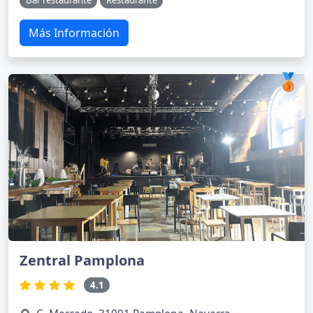
Bar restaurante
Restaurante
Más Información
🥉
Zentral Pamplona
4.1