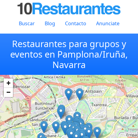
Buscar
Blog
Contacto
Anunciate
Restaurantes para grupos y
eventos en Pamplona/Iruña,
Navarra
+
−