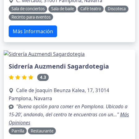
C. Mercado, 31001 Pamplona, Navarra
Sala de conciertos
Sala de baile
Café teatro
Discoteca
Recinto para eventos
Más Información
Sidrería Auzmendi Sagardotegia
4.3
Calle de Joaquin Beunza Kalea, 17, 31014
Pamplona, Navarra
"Buena opción para comer en Pamplona. Ubicado a
15-20', andando, del centro te encuentras con un..."
Más
Opiniones
Parrilla
Restaurante