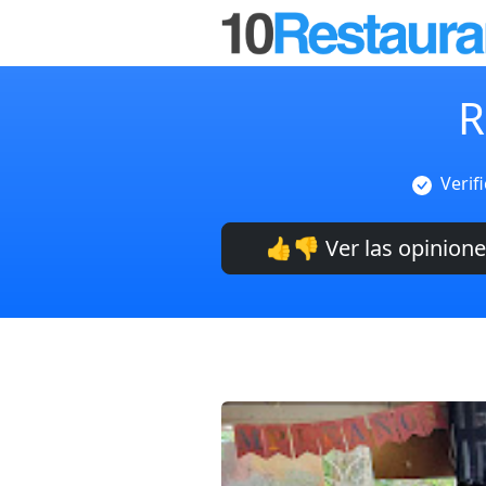
R
Verif
👍👎 Ver las opinion