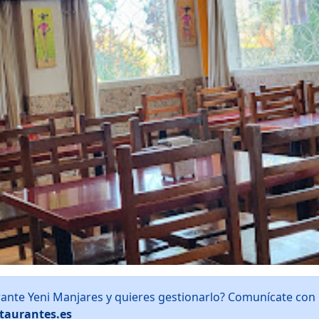
rante Yeni Manjares y quieres gestionarlo? Comunícate con
taurantes.es