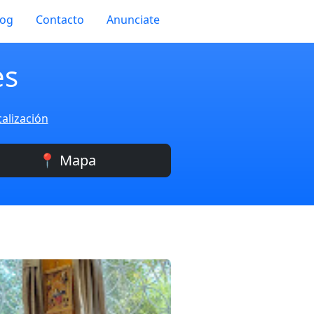
log
Contacto
Anunciate
es
alización
📍 Mapa