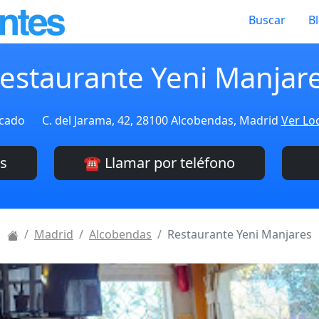
Buscar
B
estaurante Yeni Manjar
icado
C. del Jarama, 42, 28100 Alcobendas, Madrid
Ver Loc
es
☎️ Llamar por teléfono
Madrid
Alcobendas
Restaurante Yeni Manjares