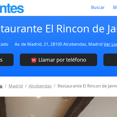
Buscar
B
taurante El Rincon de J
icado
Av. de Madrid, 21, 28100 Alcobendas, Madrid
Ver Lo
es
☎️ Llamar por teléfono
Madrid
Alcobendas
Restaurante El Rincon de Jaim