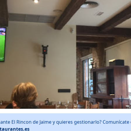
rante El Rincon de Jaime y quieres gestionarlo? Comunícate
taurantes.es