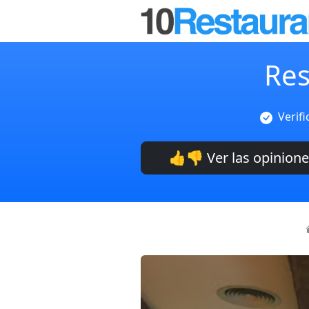
Res
Verif
👍👎 Ver las opinion