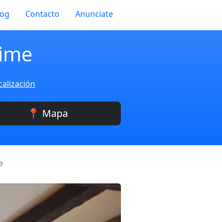
log
Contacto
Anunciate
aime
calización
📍 Mapa
e