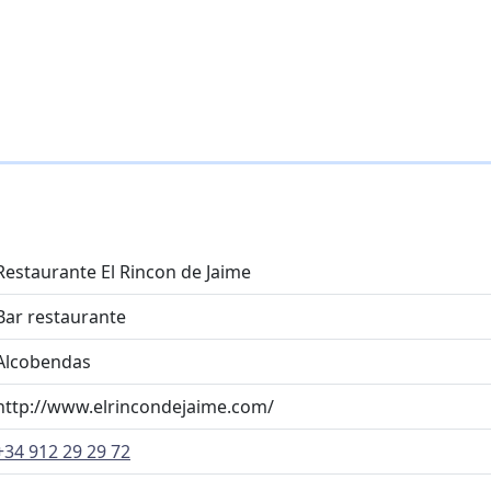
Restaurante El Rincon de Jaime
Bar restaurante
Alcobendas
http://www.elrincondejaime.com/
+34 912 29 29 72