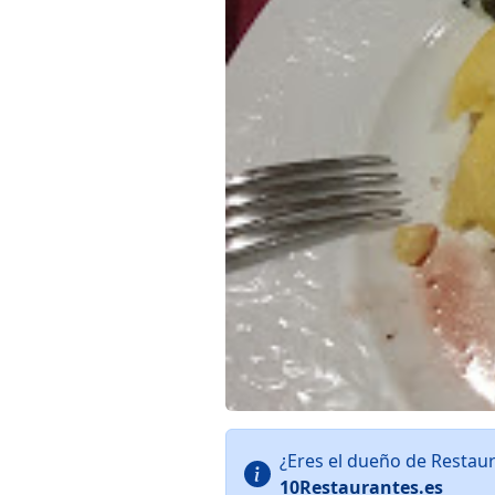
¿Eres el dueño de Restau
10Restaurantes.es