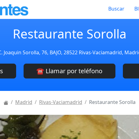
Buscar
B
Restaurante Sorolla
C. Joaquin Sorolla, 76, BAJO, 28522 Rivas-Vaciamadrid, Madr
es
☎️ Llamar por teléfono
Madrid
Rivas-Vaciamadrid
Restaurante Sorolla