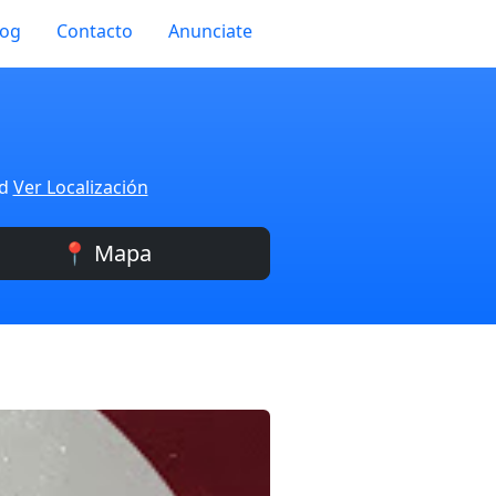
log
Contacto
Anunciate
id
Ver Localización
📍 Mapa