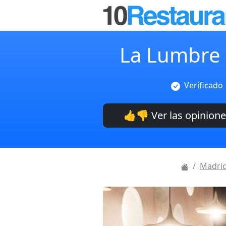
La Lumbre 
Verificado
👍👎 Ver las opinion
Madri