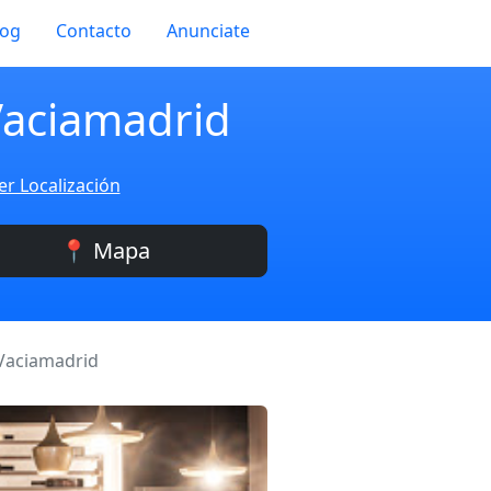
log
Contacto
Anunciate
Vaciamadrid
er Localización
📍 Mapa
-Vaciamadrid