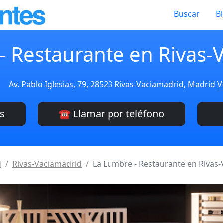
Buscar
B
- Restaurante en Rivas-
Av. Pablo Iglesias, 79, 28523 Rivas-Vaciamadrid, Madrid
V
es
☎️ Llamar por teléfono
d
Rivas-Vaciamadrid
La Lumbre - Restaurante en Rivas