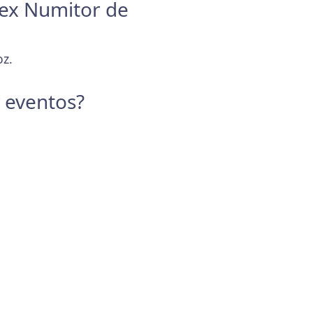
Rex Numitor de
oz.
y eventos?