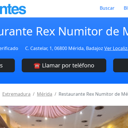
Buscar
B
urante Rex Numitor de 
erificado
C. Castelar, 1, 06800 Mérida, Badajoz
Ver Locali
es
☎️ Llamar por teléfono
Extremadura
Mérida
Restaurante Rex Numitor de Mé