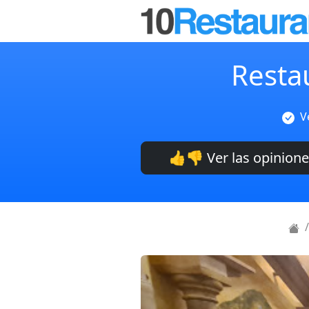
Resta
V
👍👎 Ver las opinion