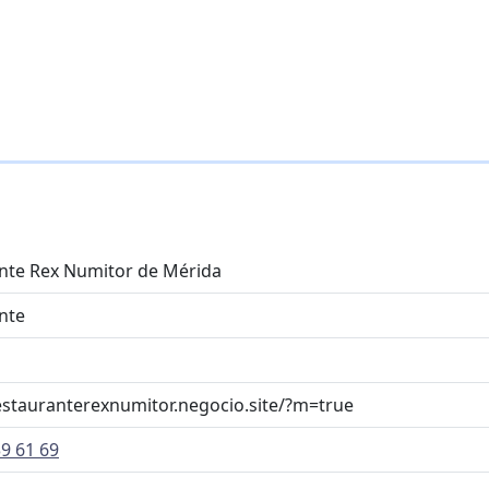
nte Rex Numitor de Mérida
nte
restauranterexnumitor.negocio.site/?m=true
9 61 69