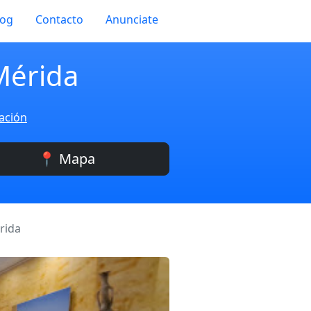
log
Contacto
Anunciate
Mérida
zación
📍 Mapa
rida