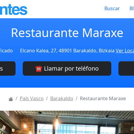
Buscar
B
Restaurante Maraxe
ficado
Elcano Kalea, 27, 48901 Barakaldo, Bizkaia
Ver Loca
es
☎️ Llamar por teléfono
País Vasco
Barakaldo
Restaurante Maraxe