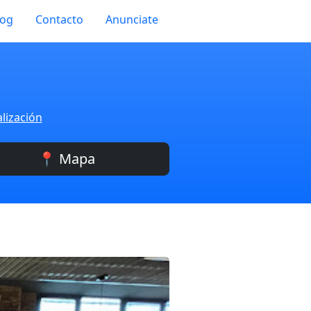
log
Contacto
Anunciate
lización
📍 Mapa