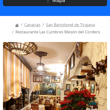
📍 Mapa
Canarias
San Bartolomé de Tirajana
Restaurante Las Cumbres Mesón del Cordero