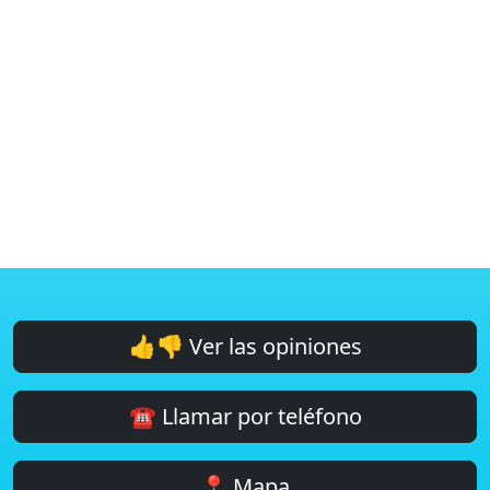
👍👎 Ver las opiniones
☎️ Llamar por teléfono
📍 Mapa