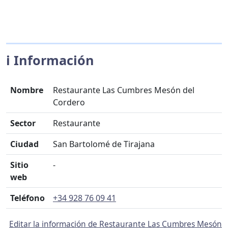
ℹ️ Información
Nombre
Restaurante Las Cumbres Mesón del
Cordero
Sector
Restaurante
Ciudad
San Bartolomé de Tirajana
Sitio
-
web
Teléfono
+34 928 76 09 41
Editar la información de Restaurante Las Cumbres Mesón