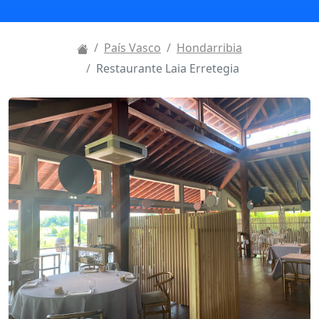
País Vasco
Hondarribia
Restaurante Laia Erretegia