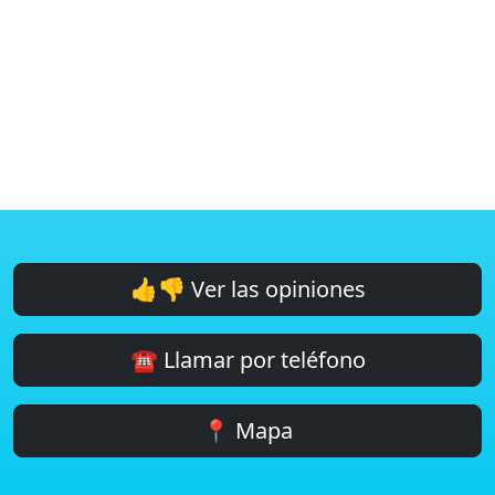
👍👎 Ver las opiniones
☎️ Llamar por teléfono
📍 Mapa