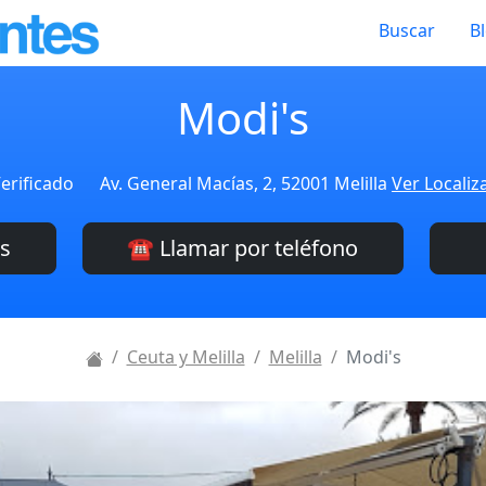
Buscar
B
Modi's
erificado
Av. General Macías, 2, 52001 Melilla
Ver Localiz
es
☎️ Llamar por teléfono
Ceuta y Melilla
Melilla
Modi's