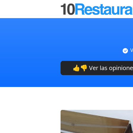
V
👍👎 Ver las opinion