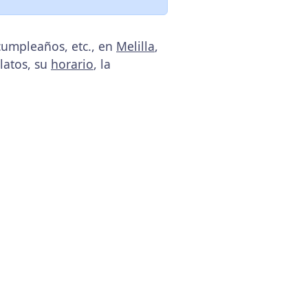
cumpleaños, etc., en
Melilla
,
platos, su
horario
, la