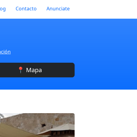
log
Contacto
Anunciate
ación
📍 Mapa