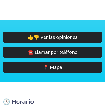
👍👎 Ver las opiniones
☎️ Llamar por teléfono
📍 Mapa
🕓 Horario