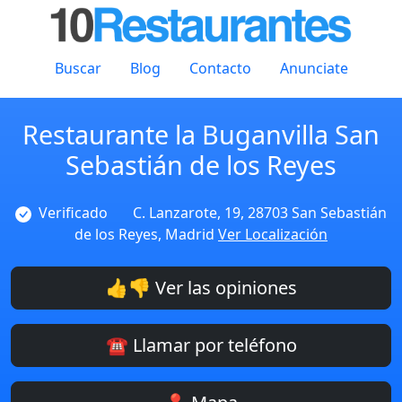
Buscar
Blog
Contacto
Anunciate
Restaurante la Buganvilla San
Sebastián de los Reyes
Verificado
C. Lanzarote, 19, 28703 San Sebastián
de los Reyes, Madrid
Ver Localización
👍👎 Ver las opiniones
☎️ Llamar por teléfono