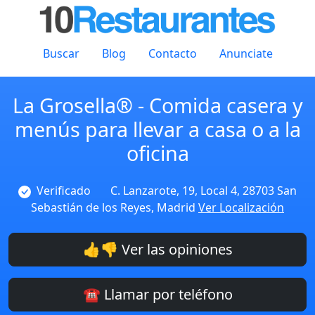
Buscar
Blog
Contacto
Anunciate
La Grosella® - Comida casera y
menús para llevar a casa o a la
oficina
Verificado
C. Lanzarote, 19, Local 4, 28703 San
Sebastián de los Reyes, Madrid
Ver Localización
👍👎 Ver las opiniones
☎️ Llamar por teléfono