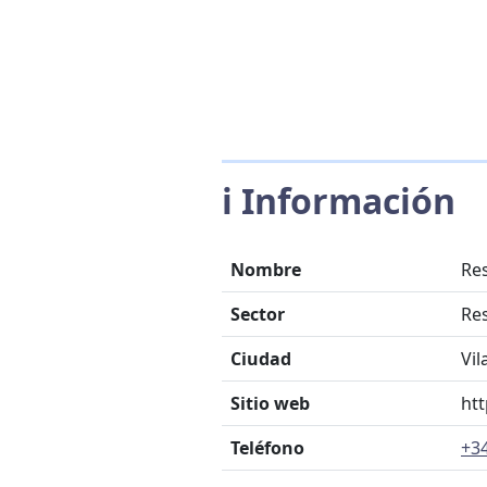
ℹ️ Información
Nombre
Re
Sector
Re
Ciudad
Vil
Sitio web
ht
Teléfono
+34