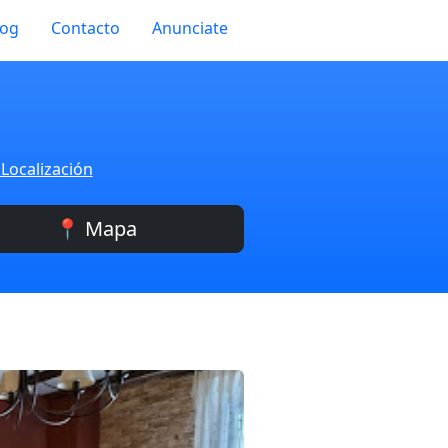
log
Contacto
Anunciate
 Localización
📍 Mapa