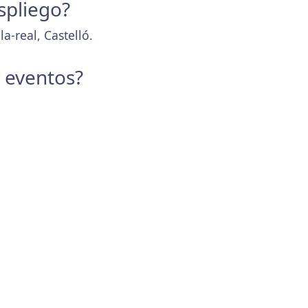
spliego?
a-real, Castelló.
y eventos?