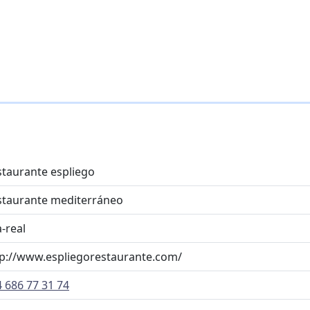
staurante espliego
staurante mediterráneo
a-real
tp://www.espliegorestaurante.com/
 686 77 31 74