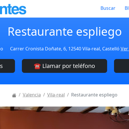
Buscar
B
Restaurante espliego
do
Carrer Cronista Doñate, 6, 12540 Vila-real, Castelló
Ver
es
☎️ Llamar por teléfono
Valencia
Vila-real
Restaurante espliego