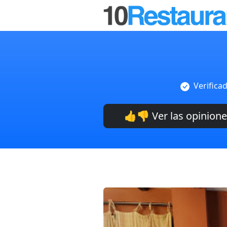
Verifica
👍👎 Ver las opinion