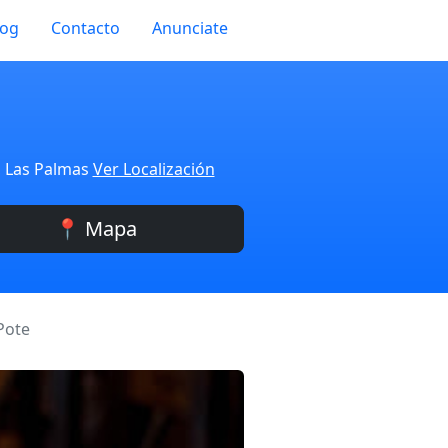
log
Contacto
Anunciate
, Las Palmas
Ver Localización
📍 Mapa
Pote