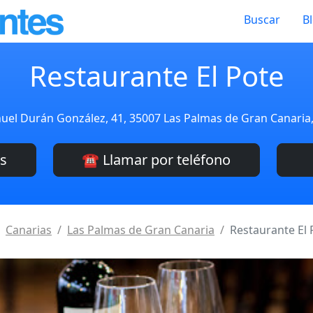
Buscar
B
Restaurante El Pote
uel Durán González, 41, 35007 Las Palmas de Gran Canaria
es
☎️ Llamar por teléfono
Canarias
Las Palmas de Gran Canaria
Restaurante El 