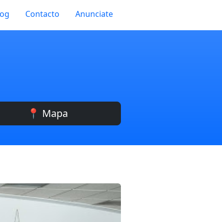
log
Contacto
Anunciate
📍 Mapa