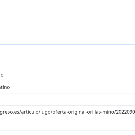
zo
ntino
greso.es/articulo/lugo/oferta-original-orillas-mino/20220