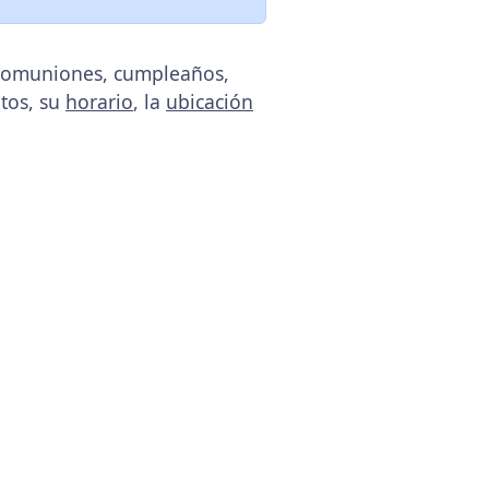
, comuniones, cumpleaños,
atos, su
horario
, la
ubicación