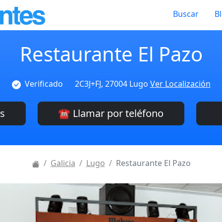
Buscar
B
Restaurante El Pazo
Verificado
2C3J+FJ, 27004 Lugo
Ver Localización
es
☎️ Llamar por teléfono
Galicia
Lugo
Restaurante El Pazo