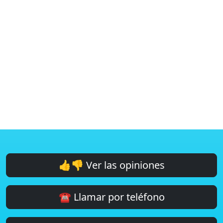
👍👎 Ver las opiniones
☎️ Llamar por teléfono