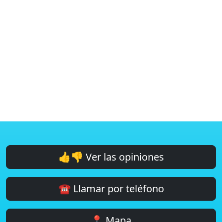
👍👎 Ver las opiniones
☎️ Llamar por teléfono
📍 Mapa