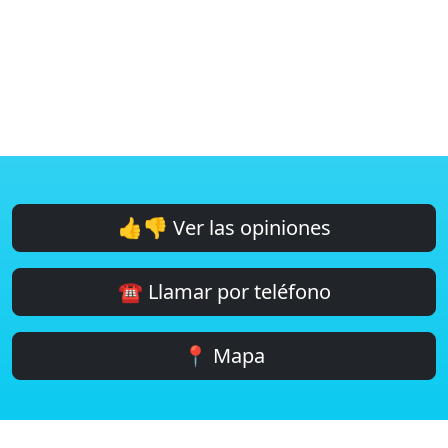
👍👎 Ver las opiniones
☎️ Llamar por teléfono
📍 Mapa