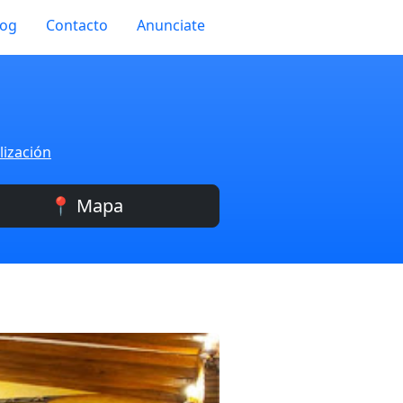
log
Contacto
Anunciate
lización
📍 Mapa