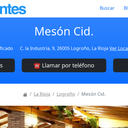
Buscar
B
Mesón Cid.
ficado
C. la Industria, 9, 26005 Logroño, La Rioja
Ver Loca
es
☎️ Llamar por teléfono
La Rioja
Logroño
Mesón Cid.