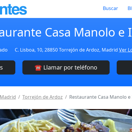
Buscar
B
aurante Casa Manolo e 
cado
C. Lisboa, 10, 28850 Torrejón de Ardoz, Madrid
Ver L
es
☎️ Llamar por teléfono
Madrid
Torrejón de Ardoz
Restaurante Casa Manolo e 