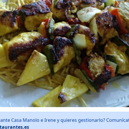
rante Casa Manolo e Irene y quieres gestionarlo? Comuníca
taurantes.es