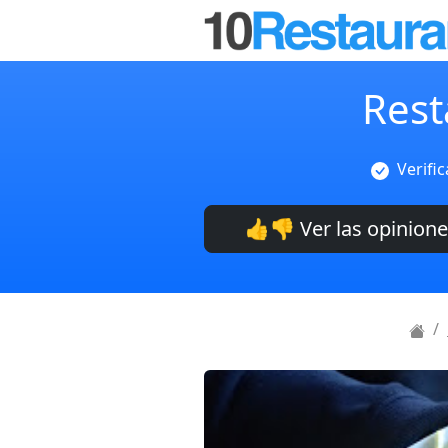
Rest
Verifi
👍👎 Ver las opinion