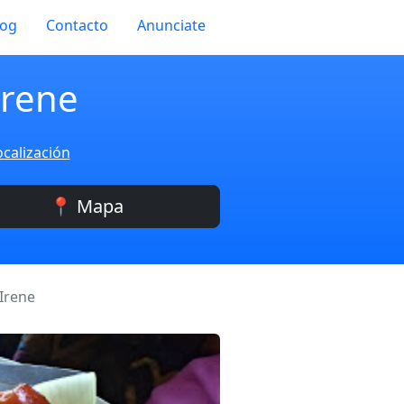
log
Contacto
Anunciate
Irene
ocalización
📍 Mapa
Irene