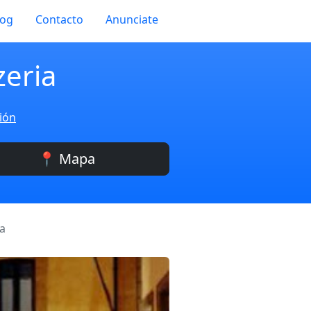
log
Contacto
Anunciate
zeria
ción
📍 Mapa
a