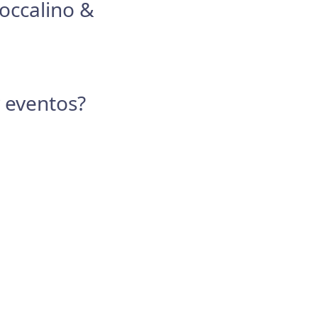
Boccalino &
y eventos?