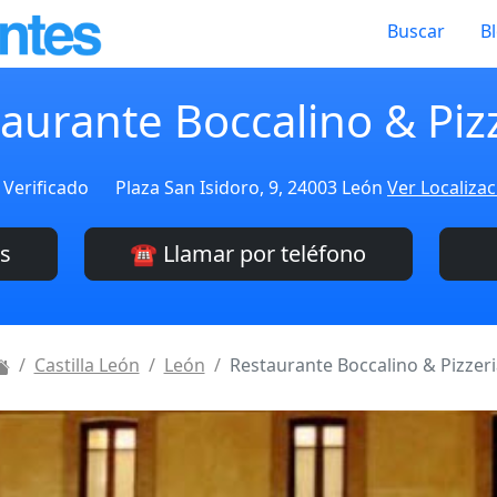
Buscar
B
aurante Boccalino & Piz
Verificado
Plaza San Isidoro, 9, 24003 León
Ver Localiza
es
☎️ Llamar por teléfono
Castilla León
León
Restaurante Boccalino & Pizzeri