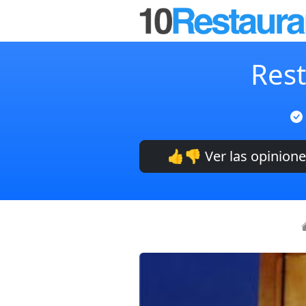
Rest
👍👎 Ver las opinion