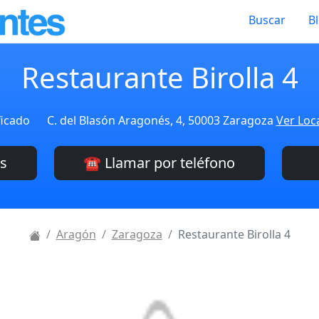
Buscar
B
Restaurante Birolla 4
ficado
C. del Blasón Aragonés, 4, 50003 Zaragoza
Ver Loc
es
☎️ Llamar por teléfono
Aragón
Zaragoza
Restaurante Birolla 4