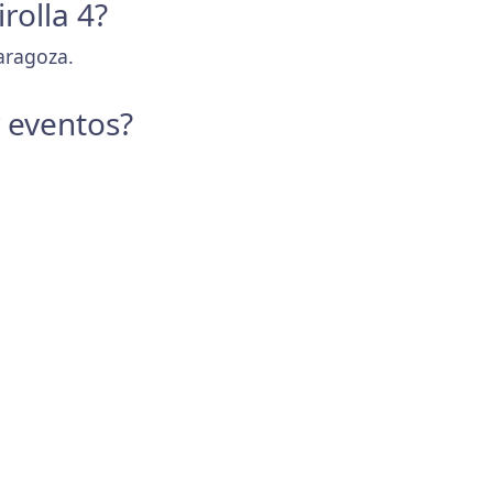
rolla 4?
aragoza.
y eventos?