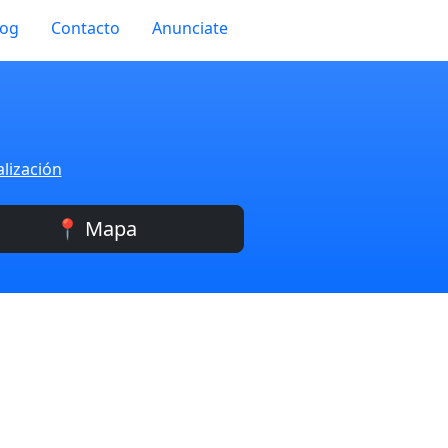
log
Contacto
Anunciate
alización
📍 Mapa