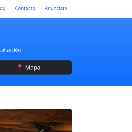
log
Contacto
Anunciate
calización
📍 Mapa