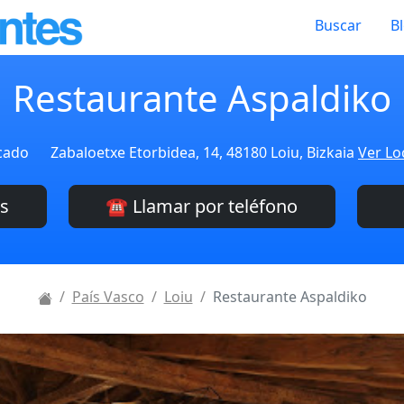
Buscar
B
Restaurante Aspaldiko
icado
Zabaloetxe Etorbidea, 14, 48180 Loiu, Bizkaia
Ver Lo
es
☎️ Llamar por teléfono
País Vasco
Loiu
Restaurante Aspaldiko