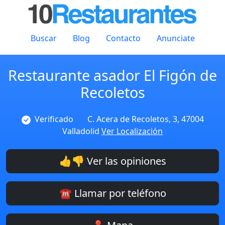
Buscar
Blog
Contacto
Anunciate
Restaurante asador El Figón de
Recoletos
Verificado
C. Acera de Recoletos, 3, 47004
Valladolid
Ver Localización
👍👎 Ver las opiniones
☎️ Llamar por teléfono